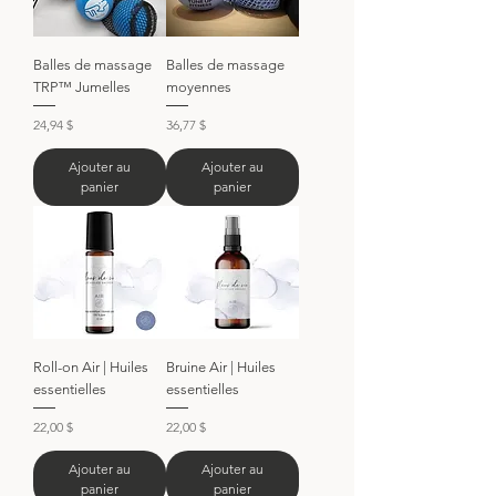
Balles de massage
Balles de massage
TRP™️ Jumelles
moyennes
Prix
Prix
24,94 $
36,77 $
Ajouter au
Ajouter au
panier
panier
Roll-on Air | Huiles
Bruine Air | Huiles
essentielles
essentielles
Prix
Prix
22,00 $
22,00 $
Ajouter au
Ajouter au
panier
panier