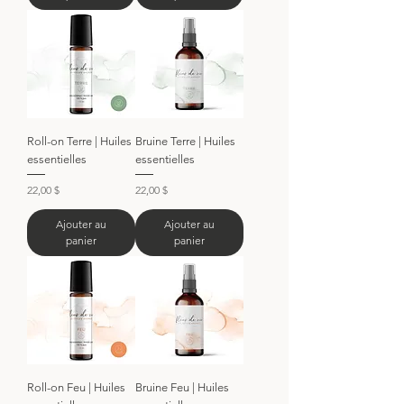
Roll-on Terre | Huiles
Bruine Terre | Huiles
essentielles
essentielles
Prix
Prix
22,00 $
22,00 $
Ajouter au
Ajouter au
panier
panier
Roll-on Feu | Huiles
Bruine Feu | Huiles