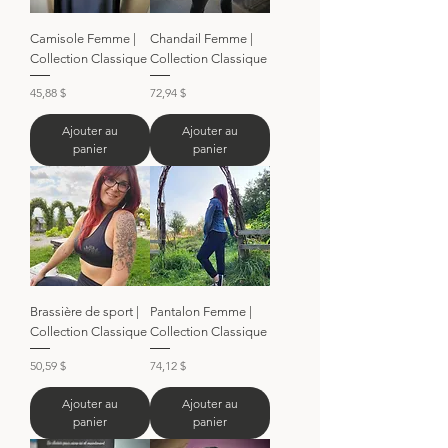
Camisole Femme |
Chandail Femme |
Collection Classique
Collection Classique
Prix
Prix
45,88 $
72,94 $
Ajouter au
Ajouter au
panier
panier
Brassière de sport |
Pantalon Femme |
Collection Classique
Collection Classique
Prix
Prix
50,59 $
74,12 $
Ajouter au
Ajouter au
panier
panier