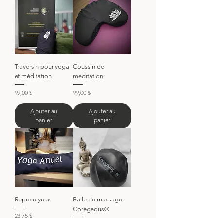
Traversin pour yoga
Coussin de
et méditation
méditation
Prix
Prix
99,00 $
99,00 $
Ajouter au
Ajouter au
panier
panier
Repose-yeux
Balle de massage
Coregeous®
Prix
23,75 $