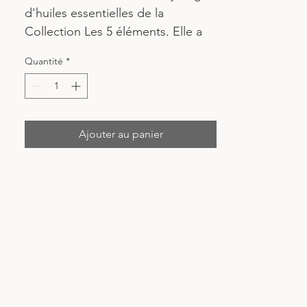
d'huiles essentielles de la 
Collection Les 5 éléments. Elle a 
été soigneusement créée par 
Quantité
*
Fleur de vie - Les huiles sacrés
pour vous aider à créer cet 
espace pour rétablir votre 
sentiment de paix et de légèreté.
Ajouter au panier
PROPRIÉTÉS
Expansion pour plus d'espace
Sentiment de légèreté
Vitalitė
Facilite la communication
Renoue avec l'enfant en soi
Ėtat de gratitude
Sentiment de bienveillance