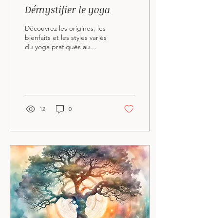
Démystifier le yoga
Découvrez les origines, les
bienfaits et les styles variés
du yoga pratiqués au
Centre Yoga Angel. Une
discipline accessible à
tous, peu importe l’âge ou
la souplesse, pour
retrouver équilibre,
sérénité et conscience de
12
0
soi.