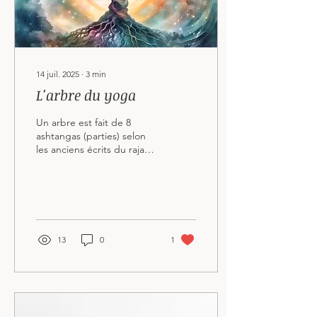
14 juil. 2025
∙
3
min
L'arbre du yoga
Un arbre est fait de 8
ashtangas (parties) selon
les anciens écrits du raja
yoga (la bible du yoga).
Chaque partie de l’arbre à
son...
13
0
1