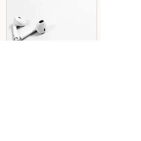
11 déc. 2024
∙
2
min
La magie de la musique
et le yoga
Des musiques puissantes
aux pouvoirs de
transformation et de
guérison. Elles sont
parfaites pour amplifier les
bienfaits du yoga.